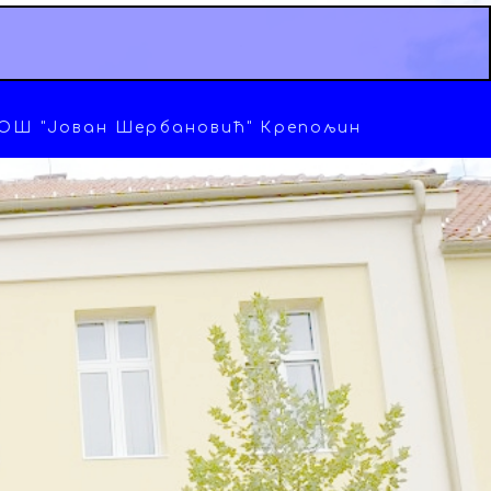
ОШ "Јован Шербановић" Крепољин