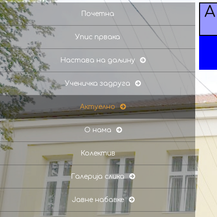
А
Почетна
Упис првака
Настава на даљину
Ученичка задруга
Актуелно
О нама
Колектив
Галерија слика
Јавне набавке