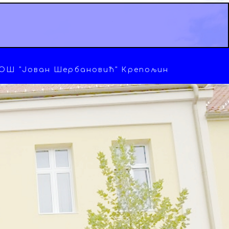
ОШ "Јован Шербановић" Крепољин