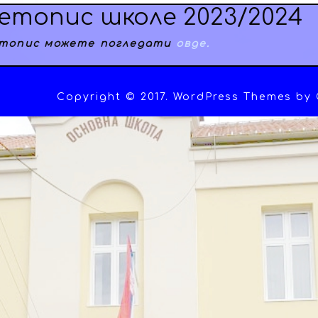
етопис школе 2023/2024
топис можете погледати
овде.
Copyright © 2017. WordPress Themes by