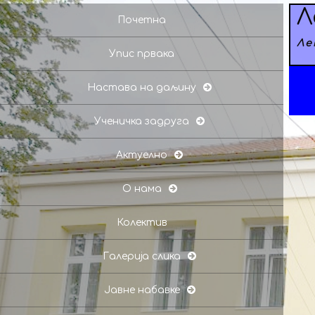
Л
Почетна
Ле
Упис првака
Настава на даљину
Ученичка задруга
Актуелно
О нама
Колектив
Галерија слика
Јавне набавке