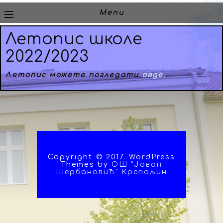
Menu
Летопис школе
2022/2023
Летопис можете погледати
овде.
Copyright © 2017. WordPress
Themes by
ОШ "Јован
Шербановић" Крепољин