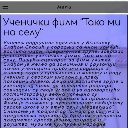
Menu
Ученички филм “Тако ми
на селу”
Учитељ подручног одељења у Близнаку
Слађан Спасић у сарадњи са Аном Јанчић,
васпитачицом предшколске групе, завршио
је снимање ученичког филма
Тако
ми на
селу.
Пишући сценарио за филм учитељ
Слађан је желео да занимљив и другачији
начин ученицима приближи садржаје о
животу људи у прошлости и животу и раду
ученика у сеоским школама у првој
половини 20.века. Деца из васпитне групе и
ученици од првог до четвртог разреда
савладали су своје улоге и уз одговарајућу
костимографију веома успешно су
представили своје вршњаке из прошлости.
Филм је снимљен у аутентичном амбијенту
сеоске школе и у етно селу „Медвеђица“.
Снимање је трајало од 15.маја до 05.јуна и
представља корелацију бројних наставних
предмета: српсог језика, природе и
друштва, музичке културе и народне