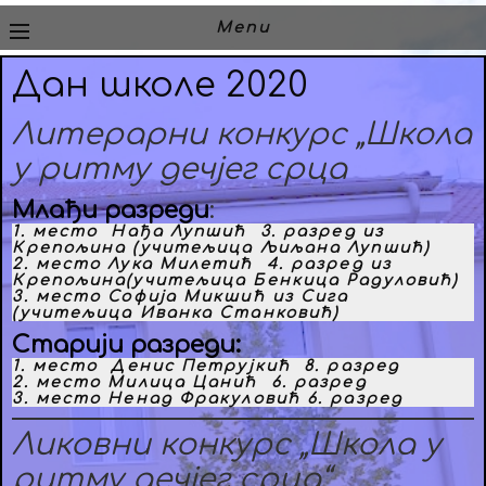
Menu
Дан школе 2020
Литерарни конкурс „Школа
у ритму дечјег срца
Млађи разреди
:
1. место Нађа Лупшић 3. разред из
Крепољина (учитељица Љиљана Лупшић)
2. место Лука Милетић 4. разред из
Крепољина(учитељица Бенкица Радуловић)
3. место Софија Микшић из Сига
(учитељица Иванка Станковић)
Старији разреди:
1. место Денис Петрујкић 8. разред
2. место Милица Цанић 6. разред
3. место Ненад Фракуловић 6. разред
Ликовни конкурс „Школа у
ритму дечјег срца“