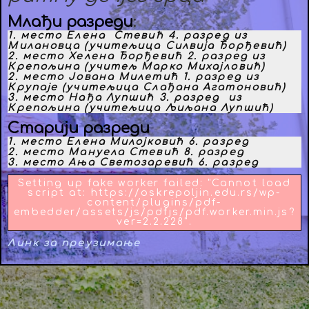
Млађи разреди
:
1. место Елена Стевић 4. разред из
Милановца (учитељица Силвија Ђорђевић)
2. место Хелена Ђорђевић 2. разред из
Крепољина (учитељ Марко Михајловић)
2. место Јована Милетић 1. разред из
Крупаје (учитељица Слађана Агатоновић)
3. место Нађа Лупшић 3. разред из
Крепољина (учитељица Љиљана Лупшић)
Старији разреди
1. место Елена Милојковић 6. разред
2. место Мануела Стевић 8. разред
3. место Ања Светозаревић 6. разред
Setting up fake worker failed: "Cannot load
script at: https://oskrepoljin.edu.rs/wp-
content/plugins/pdf-
embedder/assets/js/pdfjs/pdf.worker.min.js?
ver=2.2.228".
Линк за преузимање