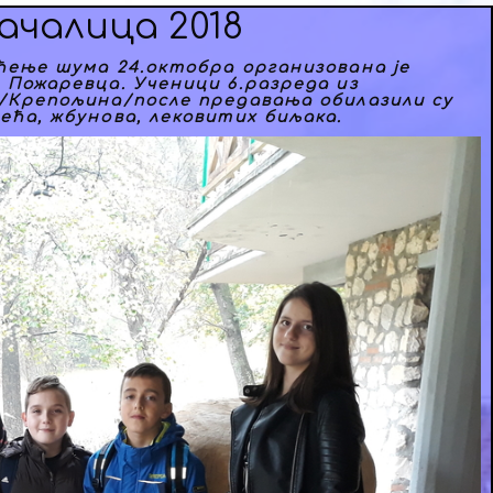
ачалица 2018
ћење шума 24.октобра организована је
 Пожаревца. Ученици 6.разреда из
е/Крепољина/после предавања обилазили су
ећа, жбунова, лековитих биљака.