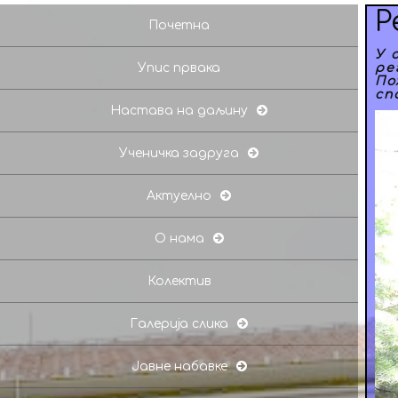
Р
Почетна
У 
Упис првака
ре
По
сп
Настава на даљину
Ученичка задруга
Актуелно
О нама
Колектив
Галерија слика
Јавне набавке