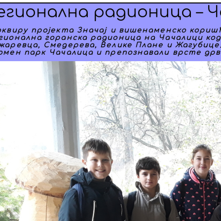
егионална радионица – Ч
оквиру пројекта Значај и вишенаменско кориш
гионална горанска радионица на Чачалици код
жаревца, Смедерева, Велике Плане и Жагубиц
омен парк Чачалица и препознавали врсте дрв