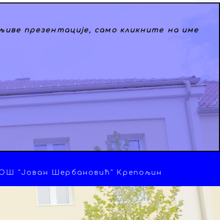
љиве презентације, само кликните на име
ОШ "Јован Шербановић" Крепољин