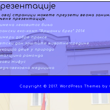
резентације
 овој страници можете преузети веома заним
љене презентације.
имена лековитог биља
рански еко-камп “Вршачки брег” 2014
имери добре праксе
етски дан заштите животне средине
укација деце у природи
талијина рамонда
гави тифус
едњовековна медицина
Copyright © 2017. WordPress Themes by