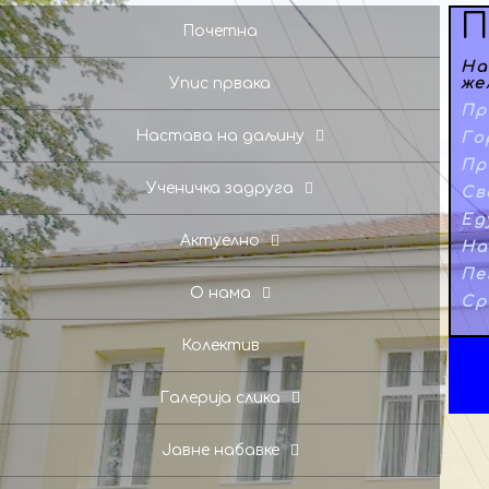
П
Почетна
На
Упис првака
же
Пр
Настава на даљину
Го
Пр
Ученичка задруга
Св
Ед
Актуелно
На
Пе
О нама
Ср
Колектив
Галерија слика
Јавне набавке